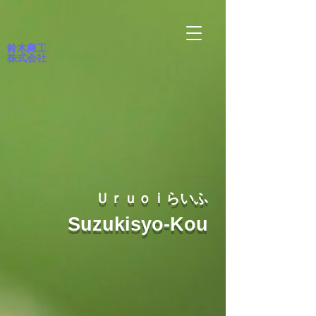
鈴木商工
株式会社
Ｕｒｕｏｉらいふ
Suzukisyo-Kou