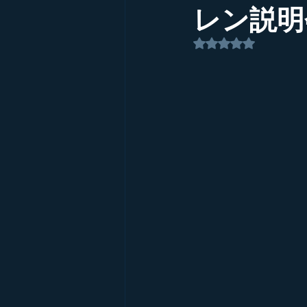
レン説明
5つ星のうちNaN