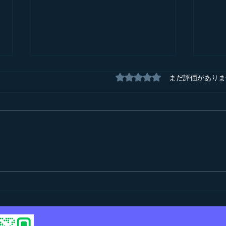
5つ星のうち0と評価され
まだ評価がありま
能登
ブロック大会のダイジェスト
写真