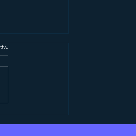
ています。
せん
半島被災地義援金と訪問