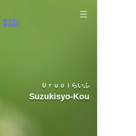
鈴木商工
株式会社
Ｕｒｕｏｉらいふ
Suzukisyo-Kou