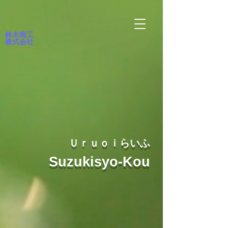
鈴木商工
株式会社
Ｕｒｕｏｉらいふ
Suzukisyo-Kou